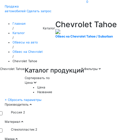
0
Продажа
автомобилей
Сделать запрос
Chevrolet Tahoe
Главная
/
Каталог
Каталог
Обвес на Chevrolet Tahoe / Suburban
/
Обвесы на авто
/
Обвес на Chevrolet
/
Chevrolet Tahoe
Каталог продукций
Chevrolet Tahoe
Фильтры
Сортировать по
Цена
Цена
Название
×
Сбросить параметры
Производитель
Россия
2
Материал
Стеклопластик
2
Марка