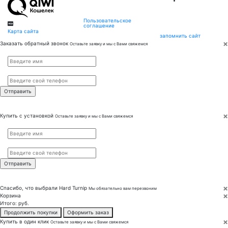
Пользовательское
соглашение
Карта сайта
запомнить сайт
×
Заказать обратный звонок
Оставьте заявку и мы с Вами свяжемся
Имя
*
Телефон
*
×
Купить с установкой
Оставьте заявку и мы с Вами свяжемся
Имя
*
Телефон
*
×
Спасибо, что выбрали
Hard Turnip
Мы обязательно вам перезвоним
×
Корзина
Итого:
руб.
Продолжить покупки
Оформить заказ
×
Купить в один клик
Оставьте заявку и мы с Вами свяжемся