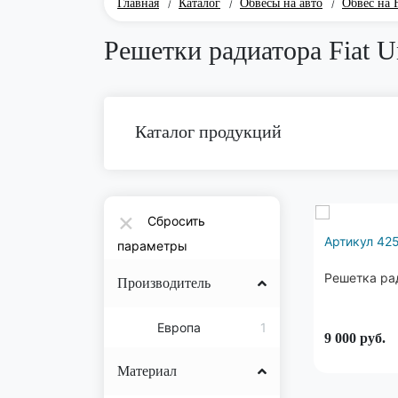
Главная
Каталог
Обвесы на авто
Обвес на F
/
/
/
Решетки радиатора Fiat 
Каталог продукций
×
Сбросить
Артикул 42
параметры
Решетка рад
Производитель
Европа
1
9 000
руб.
Материал