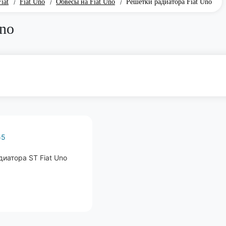
iat
Fiat Uno
Обвесы на Fiat Uno
Решетки радиатора Fiat Uno
/
/
/
Uno
55
иатора ST Fiat Uno