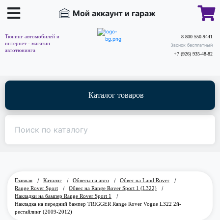
Мой аккаунт и гараж
Тюнинг автомобилей и
8 800 550-9441
интернет - магазин
Звонок бесплатный
автотюнинга
+7 (926) 935-48-82
Каталог товаров
Главная
/
Каталог
/
Обвесы на авто
/
Обвес на Land Rover
/
Range Rover Sport
/
Обвес на Range Rover Sport 1 (L322)
/
Накладки на бампер Range Rover Sport 1
/
Накладка на передний бампер TRIGGER Range Rover Vogue L322 2й-
рестайлинг (2009-2012)