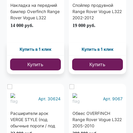
Накладка на передний
Cпойлер продувной
бампер Overfinch Range
Range Rover Vogue L322
Rover Vogue L322
2002-2012
14 000
руб.
19 000
руб.
Купить в 1 клик
Купить в 1 клик
Купить
Купить
Еще
3 фото
Арт. 30624
Арт. 9067
Расширители арок
Обвес OVERFINCH
VERGE STYLE (под
Range Rover Vogue L322
обычные пороги / под
2005-2010
электро пороги) Range