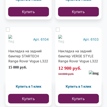
Купить
Купить
Еще
5 фото
Арт. 6104
Арт. 6103
Накладка на задний
Накладка на задний
бампер STARTECH
бампер VERGE STYLE
Range Rover Vogue L322
Range Rover Vogue L322
2010-2013
2005-2010
15 000
руб.
12 900
руб.
14 000 руб.
Купить в 1 клик
Купить в 1 клик
Купить
Купить