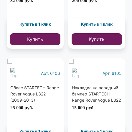
32 000
руб.
200 000
руб.
Rover Vogue L322 2005-
2010
Купить в 1 клик
Купить в 1 клик
Купить
Купить
Арт. 6106
Арт. 6105
Обвес STARTECH Range
Накладка на передний
Rover Vogue L322
бампер STARTECH
(2009-2013)
Range Rover Vogue L322
2010-2013
25 000
руб.
15 000
руб.
Купить в 1 клик
Купить в 1 клик