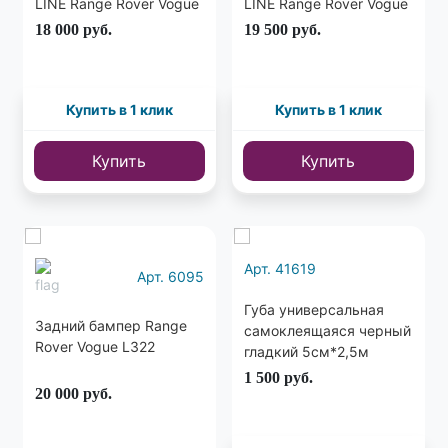
LINE Range Rover Vogue
LINE Range Rover Vogue
L322 2002-2005
L322 2002-2005
18 000
руб.
19 500
руб.
Купить в 1 клик
Купить в 1 клик
Купить
Купить
Арт. 41619
Арт. 6095
Губа универсальная
Задний бампер Range
самоклеящаяся черный
Rover Vogue L322
гладкий 5см*2,5м
1 500
руб.
20 000
руб.