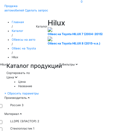
0
Продажа
автомобилей
Сделать запрос
Hilux
Главная
/
Каталог
Каталог
Обвес на Toyota HILUX 7 (2004-2015)
/
Обвесы на авто
Обвес на Toyota HILUX 8 (2015-н.в.)
/
Обвес на Toyota
/
Hilux
Каталог продукций
Hilux
Фильтры
Сортировать по
Цена
Цена
Название
×
Сбросить параметры
Производитель
Россия
3
Материал
LLDPE (ЭЛАСТОР)
2
Стеклопластик
1