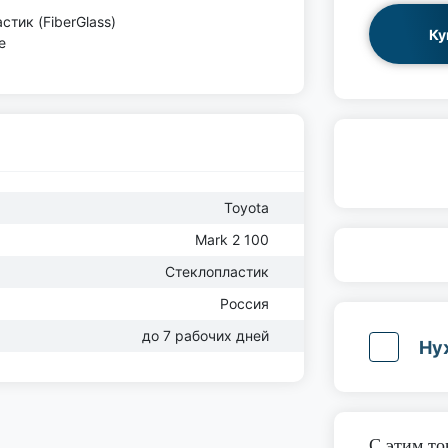
тик (FiberGlass)
Ку
е
Toyota
Mark 2 100
Стеклопластик
Россия
до 7 рабочих дней
Ну
С этим т