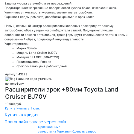
Защита кузова автомобиля от повреждений.
Предотвращает загрязнение поверхностей кузова боковых зеркал и окон.
Увеличивает жесткость кузовных элементов автомобиля.
Скрывает следы ремонта, доработки крыльев и арок колес.
Новый, стильный контур расширителей колесных арок придаст вашему
автомобилю образ уверенного победителя стихий. Подчеркнет лучшие
особенности вашего автомобиля, трансформирует классические черты в новый
современный образ, придающий индивидуальность.
Характеристики
Марка
Toyota
Модель
Land Cruiser BJ70V
Материал
LLDPE (ЭЛАСТОР)
Производитель
Россия
Срок поставки
до 7 рабочих дней
Артикул 43223
Наличие надо уточнить
по телефону
Расширители арок +80мм Toyota Land
Cruiser BJ70V
19 900
руб.
Купить
Купить в 1 клик
Купить в кредит
При онлайн заказе через сайт
Оригинальные
запчасти из Германии
Сделать запрос