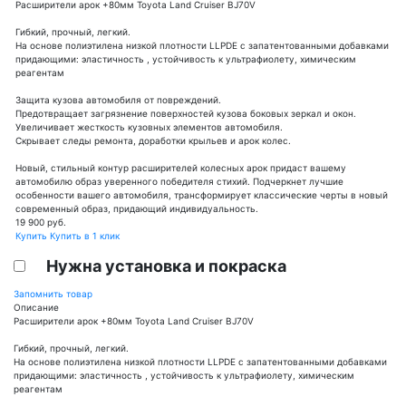
Расширители арок +80мм Toyota Land Cruiser BJ70V
Гибкий, прочный, легкий.
На основе полиэтилена низкой плотности LLPDE с запатентованными добавками
придающими: эластичность , устойчивость к ультрафиолету, химическим
реагентам
Защита кузова автомобиля от повреждений.
Предотвращает загрязнение поверхностей кузова боковых зеркал и окон.
Увеличивает жесткость кузовных элементов автомобиля.
Скрывает следы ремонта, доработки крыльев и арок колес.
Новый, стильный контур расширителей колесных арок придаст вашему
автомобилю образ уверенного победителя стихий. Подчеркнет лучшие
особенности вашего автомобиля, трансформирует классические черты в новый
современный образ, придающий индивидуальность.
19 900
руб.
Купить
Купить в 1 клик
Нужна установка и покраска
Запомнить товар
Описание
Расширители арок +80мм Toyota Land Cruiser BJ70V
Гибкий, прочный, легкий.
На основе полиэтилена низкой плотности LLPDE с запатентованными добавками
придающими: эластичность , устойчивость к ультрафиолету, химическим
реагентам