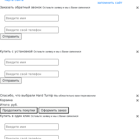
запомнить сайт
×
Заказать обратный звонок
Оставьте заявку и мы с Вами свяжемся
Имя
*
Телефон
*
×
Купить с установкой
Оставьте заявку и мы с Вами свяжемся
Имя
*
Телефон
*
×
Спасибо, что выбрали
Hard Turnip
Мы обязательно вам перезвоним
×
Корзина
Итого:
руб.
Продолжить покупки
Оформить заказ
×
Купить в один клик
Оставьте заявку и мы с Вами свяжемся
Имя
*
Телефон
*