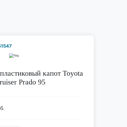
51547
Наличие надо уточнить
по телефону
пластиковый капот Toyota
ruiser Prado 95
б.