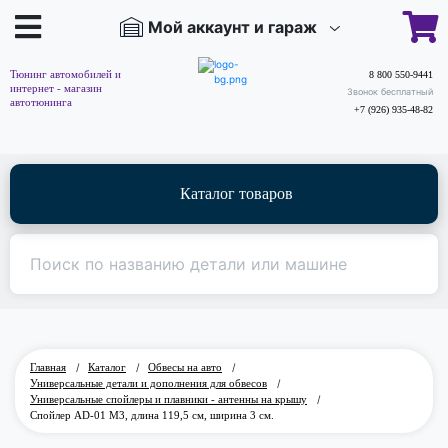
Мой аккаунт и гараж
Тюнинг автомобилей и
8 800 550-9441
интернет - магазин
Звонок бесплатный
автотюнинга
+7 (926) 935-48-82
Каталог товаров
Главная
/
Каталог
/
Обвесы на авто
/
Универсальные детали и дополнения для обвесов
/
Универсальные спойлеры и плавники - антенны на крышу
/
Спойлер AD-01 M3, длина 119,5 см, ширина 3 см.