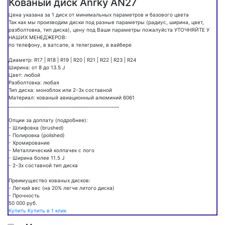
Кованый диск Anrky AN27
Цена указана за 1 диск от минимальных параметров и базового цвета
Так как мы производим диски под разные параметры (радиус, ширина, цвет,
разболтовка, тип диска), цену под Ваши параметры пожалуйста УТОЧНЯЙТЕ У
НАШИХ МЕНЕДЖЕРОВ:
по телефону, в ватсапе, в телеграме, в вайбере
Диаметр: R17 | R18 | R19 | R20 | R21 | R22 | R23 | R24
Ширина: от 8 до 13.5 J
Цвет: любой
Разболтовка: любая
Тип диска: моноблок или 2-3х составной
Материал: кованый авиационный алюминий 6061
____________________________________________
Опции за доплату (подробнее):
- Шлифовка (brushed)
- Полировка (polished)
- Хромирование
- Металлический колпачек с лого
- Ширина более 11.5 J
- 2-3х составной тип диска
Преимущество кованых дисков:
- Легкий вес (на 20% легче литого диска)
- Прочность
50 000
руб.
Купить
Купить в 1 клик