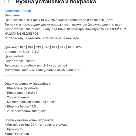
Нужна установка и покраска
Запомнить товар
Описание
Цена указана за 1 диск от минимальных параметров и базового цвета
Так как мы производим диски под разные параметры (радиус, ширина, цвет,
разболтовка, тип диска), цену под Ваши параметры пожалуйста УТОЧНЯЙТЕ У
НАШИХ МЕНЕДЖЕРОВ:
по телефону, в ватсапе, в телеграме, в вайбере
Диаметр: R17 | R18 | R19 | R20 | R21 | R22 | R23 | R24
Ширина: от 8 до 13.5 J
Цвет: любой
Разболтовка: любая
Тип диска: моноблок или 2-3х составной
Материал: кованый авиационный алюминий 6061
____________________________________________
Опции за доплату (подробнее):
- Шлифовка (brushed)
- Полировка (polished)
- Хромирование
- Металлический колпачек с лого
- Ширина более 11.5 J
- 2-3х составной тип диска
Преимущество кованых дисков:
- Легкий вес (на 20% легче литого диска)
- Прочность
Характеристики