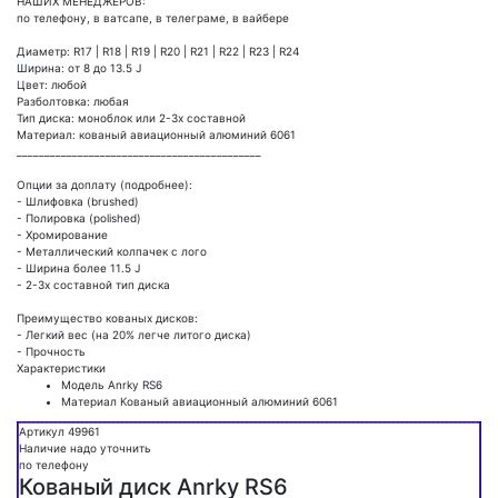
НАШИХ МЕНЕДЖЕРОВ:
по телефону, в ватсапе, в телеграме, в вайбере
Диаметр: R17 | R18 | R19 | R20 | R21 | R22 | R23 | R24
Ширина: от 8 до 13.5 J
Цвет: любой
Разболтовка: любая
Тип диска: моноблок или 2-3х составной
Материал: кованый авиационный алюминий 6061
____________________________________________
Опции за доплату (подробнее):
- Шлифовка (brushed)
- Полировка (polished)
- Хромирование
- Металлический колпачек с лого
- Ширина более 11.5 J
- 2-3х составной тип диска
Преимущество кованых дисков:
- Легкий вес (на 20% легче литого диска)
- Прочность
Характеристики
Модель
Anrky RS6
Материал
Кованый авиационный алюминий 6061
Артикул 49961
Наличие надо уточнить
по телефону
Кованый диск Anrky RS6