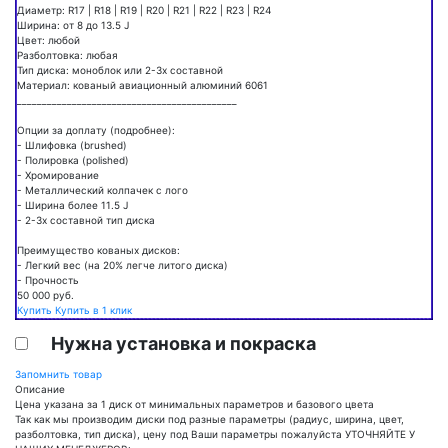
Диаметр: R17 | R18 | R19 | R20 | R21 | R22 | R23 | R24
Ширина: от 8 до 13.5 J
Цвет: любой
Разболтовка: любая
Тип диска: моноблок или 2-3х составной
Материал: кованый авиационный алюминий 6061
____________________________________________
Опции за доплату (подробнее):
- Шлифовка (brushed)
- Полировка (polished)
- Хромирование
- Металлический колпачек с лого
- Ширина более 11.5 J
- 2-3х составной тип диска
Преимущество кованых дисков:
- Легкий вес (на 20% легче литого диска)
- Прочность
50 000
руб.
Купить
Купить в 1 клик
Нужна установка и покраска
Запомнить товар
Описание
Цена указана за 1 диск от минимальных параметров и базового цвета
Так как мы производим диски под разные параметры (радиус, ширина, цвет,
разболтовка, тип диска), цену под Ваши параметры пожалуйста УТОЧНЯЙТЕ У