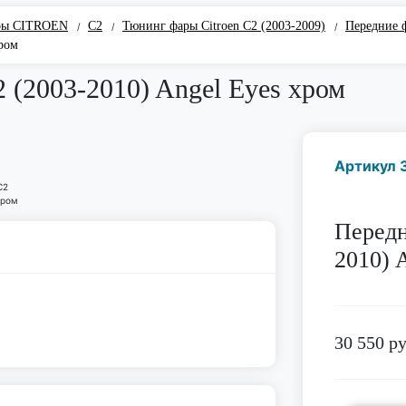
ры CITROEN
C2
Тюнинг фары Citroen C2 (2003-2009)
Передние ф
/
/
/
хром
 (2003-2010) Angel Eyes хром
Артикул 
Передн
2010) 
30 550
ру