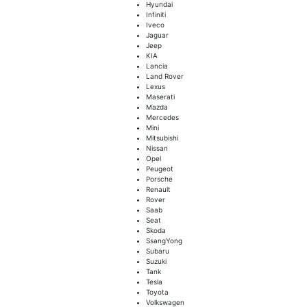
Hyundai
Infiniti
Iveco
Jaguar
Jeep
KIA
Lancia
Land Rover
Lexus
Maserati
Mazda
Mercedes
Mini
Mitsubishi
Nissan
Opel
Peugeot
Porsche
Renault
Rover
Saab
Seat
Skoda
SsangYong
Subaru
Suzuki
Tank
Tesla
Toyota
Volkswagen