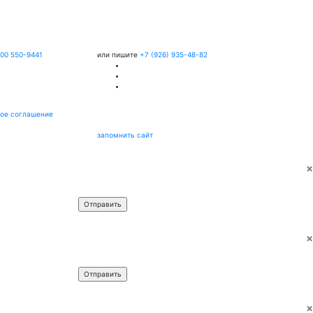
800 550-9441
или пишите
+7 (926) 935-48-82
ое соглашение
запомнить сайт
×
Имя
*
Телефон
*
×
Имя
*
Телефон
*
×