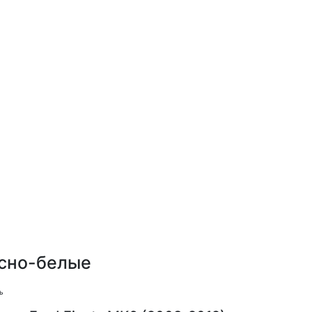
асно-белые
ь