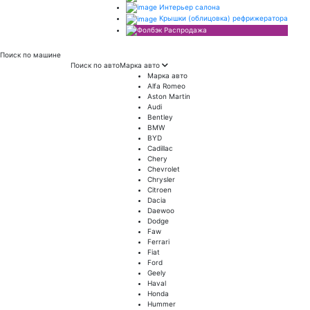
Интерьер салона
Крышки (облицовка) рефрижератора
Распродажа
Поиск
по машине
Поиск по авто
Марка авто
Марка авто
Alfa Romeo
Aston Martin
Audi
Bentley
BMW
BYD
Cadillac
Chery
Chevrolet
Chrysler
Citroen
Dacia
Daewoo
Dodge
Faw
Ferrari
Fiat
Ford
Geely
Haval
Honda
Hummer