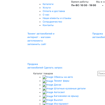
Время работы:
Мы в с
Каталоги
Пн-ВС: 10:30 - 19:00
Услуги
Оплата и доставка
О нас
Наши клиенты и отзывы
Сотрудничество
Контакты
Тюнинг автомобилей и
Продажа
интернет - магазин
автомоби
автотюнинга
запомнить сайт
Продажа
автомобилей
Сделать запрос
Каталог товаров
Обвесы на авто
Тюнинг фары
Диски
Штатные кузовные детали
Автосвет
Багажники на крышу
Выхлоп
Инструмент