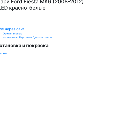
ари Ford Fiesta MK6 (2008-2012)
LED красно-белые
к
зе через сайт
Оригинальные
запчасти из Германии
Сделать запрос
становка и покраска
плате