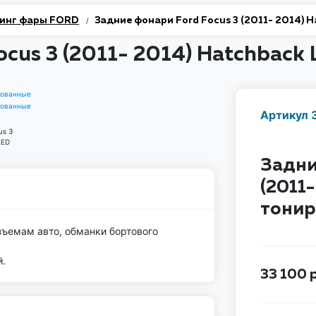
инг фары FORD
Задние фонари Ford Focus 3 (2011- 2014)
/
ocus 3 (2011- 2014) Hatchbac
Артикул 
Задни
(2011
тони
ъемам авто, обманки бортового
й.
33 100
р