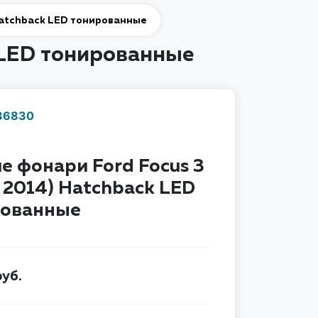
 Hatchback LED тонированные
k LED тонированные
36830
Наличие надо уточнить
по телефону
е фонари Ford Focus 3
- 2014) Hatchback LED
рованные
уб.