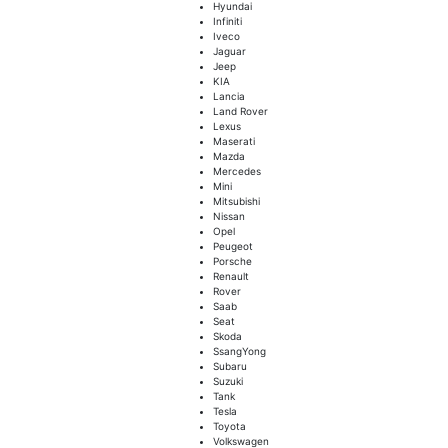
Hyundai
Infiniti
Iveco
Jaguar
Jeep
KIA
Lancia
Land Rover
Lexus
Maserati
Mazda
Mercedes
Mini
Mitsubishi
Nissan
Opel
Peugeot
Porsche
Renault
Rover
Saab
Seat
Skoda
SsangYong
Subaru
Suzuki
Tank
Tesla
Toyota
Volkswagen