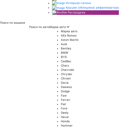
Интерьер салона
Крышки (облицовка) рефрижератора
Распродажа
Поиск
по машине
Поиск по авто
Марка авто
Марка авто
Alfa Romeo
Aston Martin
Audi
Bentley
BMW
BYD
Cadillac
Chery
Chevrolet
Chrysler
Citroen
Dacia
Daewoo
Dodge
Faw
Ferrari
Fiat
Ford
Geely
Haval
Honda
Hummer