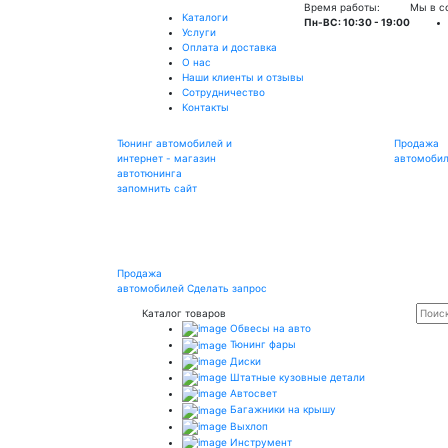
Время работы:
Мы в с
Каталоги
Пн-ВС: 10:30 - 19:00
Услуги
Оплата и доставка
О нас
Наши клиенты и отзывы
Сотрудничество
Контакты
Тюнинг автомобилей и
Продажа
интернет - магазин
автомоби
автотюнинга
запомнить сайт
Продажа
автомобилей
Сделать запрос
Каталог товаров
Обвесы на авто
Тюнинг фары
Диски
Штатные кузовные детали
Автосвет
Багажники на крышу
Выхлоп
Инструмент