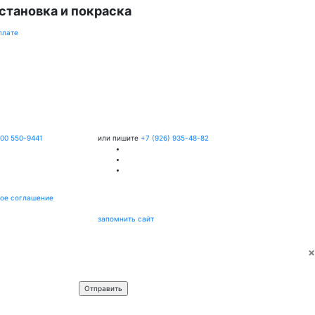
становка и покраска
плате
800 550-9441
или пишите
+7 (926) 935-48-82
ое соглашение
запомнить сайт
×
Имя
*
Телефон
*