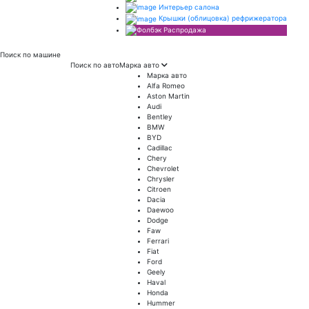
Интерьер салона
Крышки (облицовка) рефрижератора
Распродажа
Поиск
по машине
Поиск по авто
Марка авто
Марка авто
Alfa Romeo
Aston Martin
Audi
Bentley
BMW
BYD
Cadillac
Chery
Chevrolet
Chrysler
Citroen
Dacia
Daewoo
Dodge
Faw
Ferrari
Fiat
Ford
Geely
Haval
Honda
Hummer