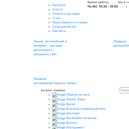
Время работы:
Мы в с
Каталоги
Пн-ВС: 10:30 - 19:00
Услуги
Оплата и доставка
О нас
Наши клиенты и отзывы
Сотрудничество
Контакты
Тюнинг автомобилей и
Продажа
интернет - магазин
автомоби
автотюнинга
запомнить сайт
Продажа
автомобилей
Сделать запрос
Каталог товаров
Обвесы на авто
Тюнинг фары
Диски
Штатные кузовные детали
Автосвет
Багажники на крышу
Выхлоп
Инструмент