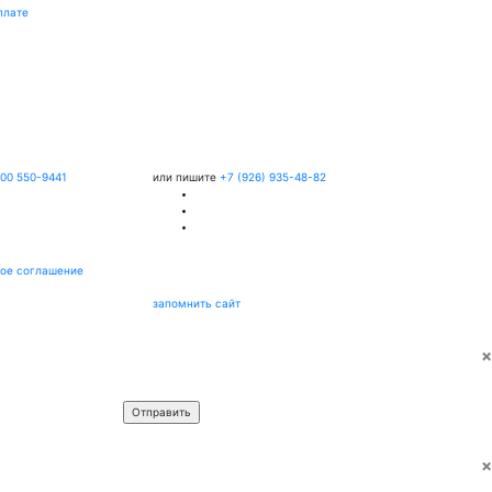
плате
800 550-9441
или пишите
+7 (926) 935-48-82
ое соглашение
запомнить сайт
×
Имя
*
Телефон
*
×
Имя
*