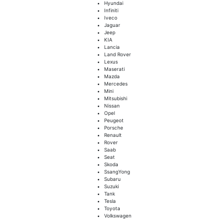
Hyundai
Infiniti
Iveco
Jaguar
Jeep
KIA
Lancia
Land Rover
Lexus
Maserati
Mazda
Mercedes
Mini
Mitsubishi
Nissan
Opel
Peugeot
Porsche
Renault
Rover
Saab
Seat
Skoda
SsangYong
Subaru
Suzuki
Tank
Tesla
Toyota
Volkswagen