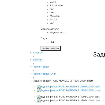
Volvo
ВАЗ (Lada)
ГАЗ
ИЖ
Москвич
ТагАЗ
УАЗ
Модель авто
Модель авто
Год
Год
Найти товары
Зад
Главная
/
Каталог
/
Тюнинг фары
/
Тюнинг фары FORD
/
Задние фонари FORD MONDEO 2 (1996-2000) хром