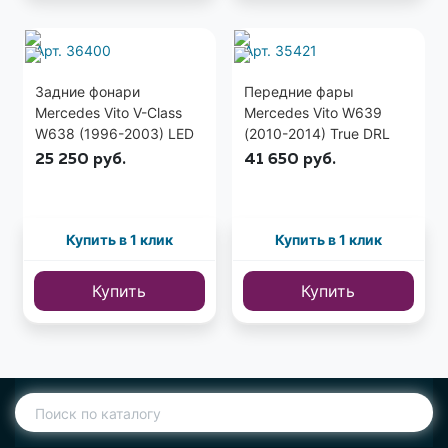
Арт. 36400
Арт. 35421
Задние фонари
Передние фары
Mercedes Vito V-Class
Mercedes Vito W639
W638 (1996-2003) LED
(2010-2014) True DRL
красно-белые
хром
25 250
руб.
41 650
руб.
Купить в 1 клик
Купить в 1 клик
Купить
Купить