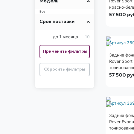
Rover Sport
Модель
красно-бел
Все
57 500
ру
Срок поставки
до 1 месяца
10
Артикул 36
Задние фон
Rover Sport
тонированн
57 500
ру
Артикул 36
Задние фон
Rover Evoqu
тонированн