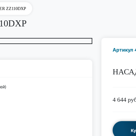
ER ZZ110DXP
10DXP
Артикул 
НАСА
ей)
4 644
руб
Ку