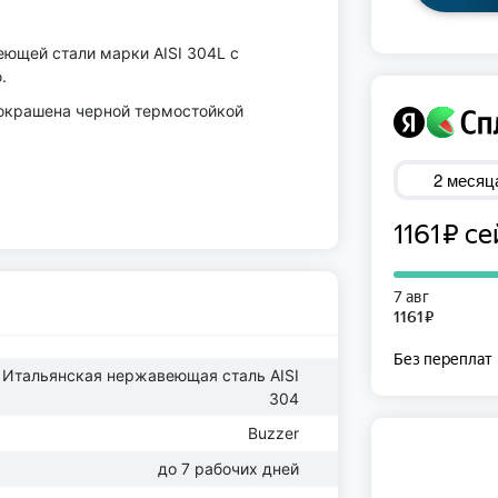
ющей стали марки AISI 304L c
.
 окрашена черной термостойкой
Итальянская нержавеющая сталь AISI
304
Buzzer
до 7 рабочих дней