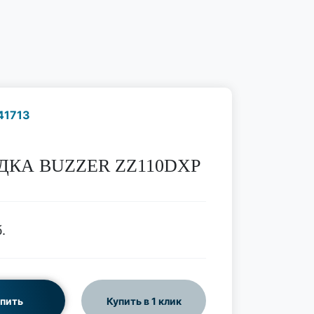
41713
Наличие надо уточнить
по телефону
ДКА BUZZER ZZ110DXP
.
пить
Купить в 1 клик