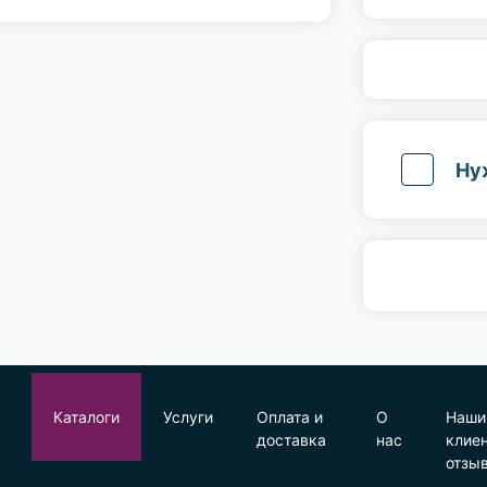
Ну
Каталоги
Услуги
Оплата и
О
Наши
доставка
нас
клие
отзы