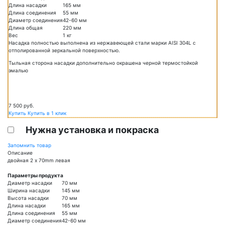
Длина насадки
165 мм
Длина соединения
55 мм
Диаметр соединения
42-60 мм
Длина общая
220 мм
Вес
1 кг
Насадка полностью выполнена из нержавеющей стали марки AISI 304L c
отполированной зеркальной поверхностью.
Тыльная сторона насадки дополнительно окрашена черной термостойкой
эмалью
7 500
руб.
Купить
Купить в 1 клик
Нужна установка и покраска
Запомнить товар
Описание
двойная 2 x 70mm левая
Параметры продукта
Диаметр насадки
70 мм
Ширина насадки
145 мм
Высота насадки
70 мм
Длина насадки
165 мм
Длина соединения
55 мм
Диаметр соединения
42-60 мм