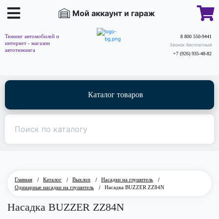
Мой аккаунт и гараж
Тюнинг автомобилей и
8 800 550-9441
интернет - магазин
Звонок бесплатный
автотюнинга
+7 (926) 935-48-82
Каталог товаров
Главная
/
Каталог
/
Выхлоп
/
Насадки на глушитель
/
Одинарные насадки на глушитель
/
Насадка BUZZER ZZ84N
Насадка BUZZER ZZ84N