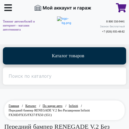
Мой аккаунт и гараж
Тюнинг автомобилей и
8 800 550-9441
интернет - магазин
Звонок бесплатный
автотюнинга
+7 (926) 935-48-82
Каталог товаров
Главная
/
Каталог
/
По марке авто
/
Infiniti
/
Передний бампер RENEGADE V.2 Без Расширения Infiniti
FX30D/FX35/FX37/FX50 (S51)
Передний бампер RENEGADE V.2 Без