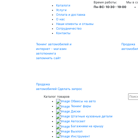
Время работы:
Мы в с
Каталоги
Пн-ВС: 10:30 - 19:00
Услуги
Оплата и доставка
О нас
Наши клиенты и отзывы
Сотрудничество
Контакты
Тюнинг автомобилей и
Продажа
интернет - магазин
автомоби
автотюнинга
запомнить сайт
Продажа
автомобилей
Сделать запрос
Каталог товаров
Обвесы на авто
Тюнинг фары
Диски
Штатные кузовные детали
Автосвет
Багажники на крышу
Выхлоп
Инструмент