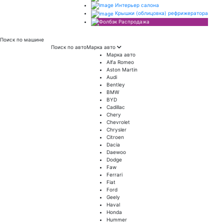
Интерьер салона
Крышки (облицовка) рефрижератора
Распродажа
Поиск
по машине
Поиск по авто
Марка авто
Марка авто
Alfa Romeo
Aston Martin
Audi
Bentley
BMW
BYD
Cadillac
Chery
Chevrolet
Chrysler
Citroen
Dacia
Daewoo
Dodge
Faw
Ferrari
Fiat
Ford
Geely
Haval
Honda
Hummer