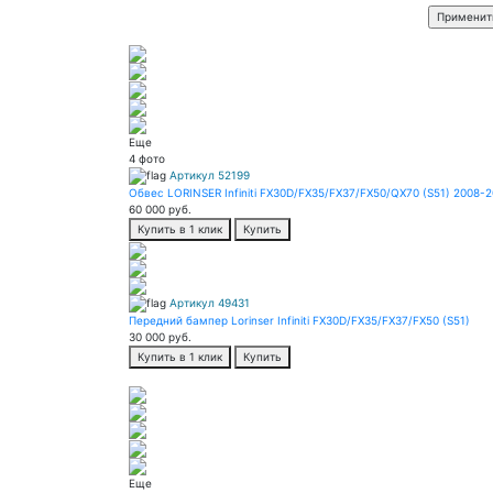
Еще
4 фото
Артикул 52199
Обвес LORINSER Infiniti FX30D/FX35/FX37/FX50/QX70 (S51) 2008-
60 000
руб.
Купить в 1 клик
Купить
Артикул 49431
Передний бампер Lorinser Infiniti FX30D/FX35/FX37/FX50 (S51)
30 000
руб.
Купить в 1 клик
Купить
Еще