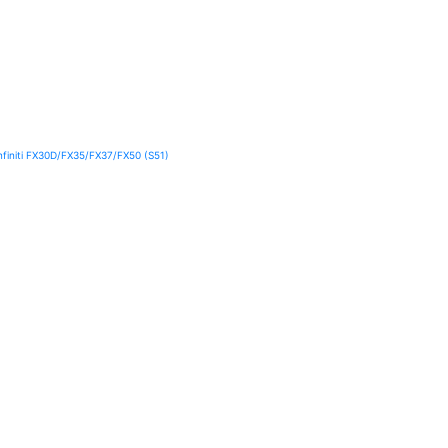
initi FX30D/FX35/FX37/FX50 (S51)