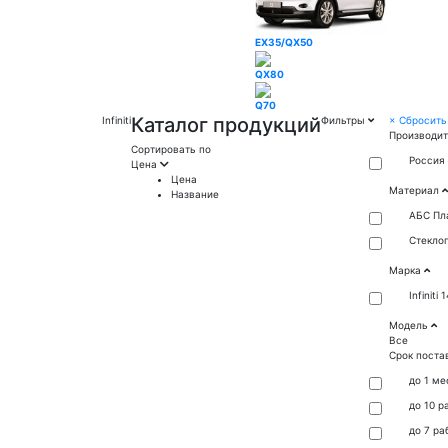
EX35/QX50
QX80
Q70
Каталог продукций
Infiniti
Фильтры
×
Сбросить
Производи
Сортировать по
Россия
Цена
Цена
Материал
Название
АБС Пл
Стекло
Марка
Infiniti
1
Модель
Все
Срок поста
до 1 ме
до 10 р
до 7 ра