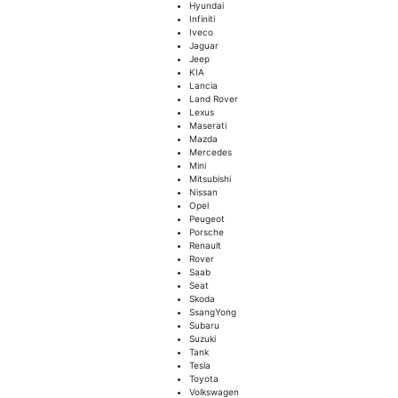
Hyundai
Infiniti
Iveco
Jaguar
Jeep
KIA
Lancia
Land Rover
Lexus
Maserati
Mazda
Mercedes
Mini
Mitsubishi
Nissan
Opel
Peugeot
Porsche
Renault
Rover
Saab
Seat
Skoda
SsangYong
Subaru
Suzuki
Tank
Tesla
Toyota
Volkswagen