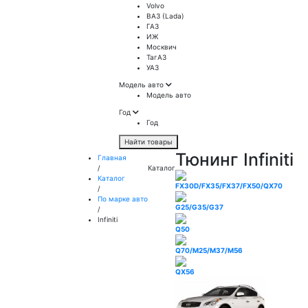
Volvo
ВАЗ (Lada)
ГАЗ
ИЖ
Москвич
ТагАЗ
УАЗ
Модель авто
Модель авто
Год
Год
Найти товары
Тюнинг Infiniti
Главная
/
Каталог
Каталог
FX30D/FX35/FX37/FX50/QX70
/
По марке авто
G25/G35/G37
/
Infiniti
Q50
Q70/M25/M37/M56
QX56