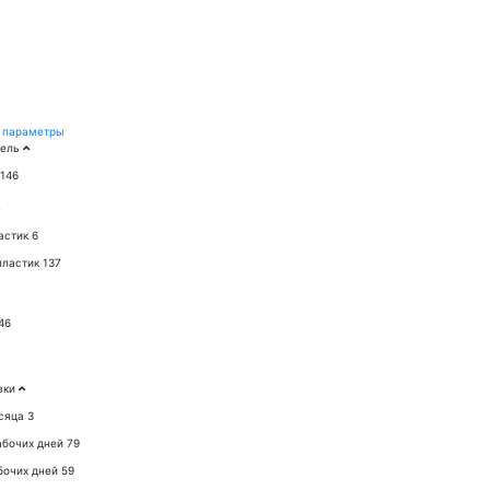
 параметры
тель
146
астик
6
пластик
137
46
вки
сяца
3
абочих дней
79
бочих дней
59