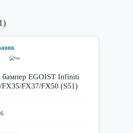
1)
44966
Наличие надо уточнить
по телефону
 бампер EGOIST Infiniti
FX35/FX37/FX50 (S51)
б.