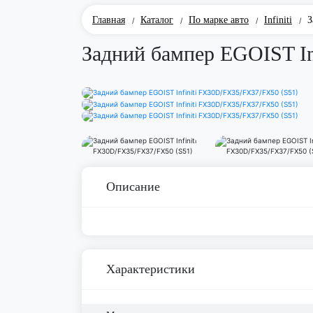
Главная
Каталог
По марке авто
Infiniti
З
/
/
/
/
Задний бампер EGOIST In
Описание
Характеристики