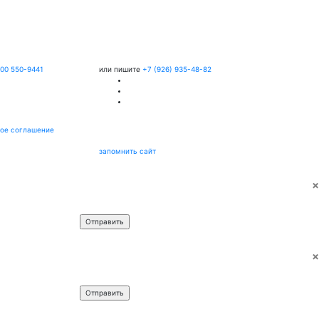
800 550-9441
или пишите
+7 (926) 935-48-82
ое соглашение
запомнить сайт
×
Имя
*
Телефон
*
×
Имя
*
Телефон
*