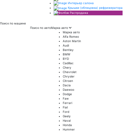
Интерьер салона
Крышки (облицовка) рефрижератора
Распродажа
Поиск
по машине
Поиск по авто
Марка авто
Марка авто
Alfa Romeo
Aston Martin
Audi
Bentley
BMW
BYD
Cadillac
Chery
Chevrolet
Chrysler
Citroen
Dacia
Daewoo
Dodge
Faw
Ferrari
Fiat
Ford
Geely
Haval
Honda
Hummer