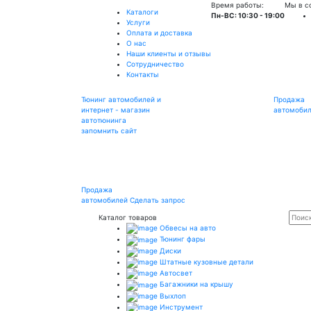
Время работы:
Мы в с
Каталоги
Пн-ВС: 10:30 - 19:00
Услуги
Оплата и доставка
О нас
Наши клиенты и отзывы
Сотрудничество
Контакты
Тюнинг автомобилей и
Продажа
интернет - магазин
автомоби
автотюнинга
запомнить сайт
Продажа
автомобилей
Сделать запрос
Каталог товаров
Обвесы на авто
Тюнинг фары
Диски
Штатные кузовные детали
Автосвет
Багажники на крышу
Выхлоп
Инструмент