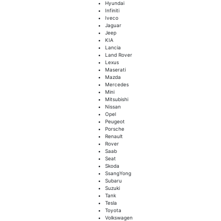
Hyundai
Infiniti
Iveco
Jaguar
Jeep
KIA
Lancia
Land Rover
Lexus
Maserati
Mazda
Mercedes
Mini
Mitsubishi
Nissan
Opel
Peugeot
Porsche
Renault
Rover
Saab
Seat
Skoda
SsangYong
Subaru
Suzuki
Tank
Tesla
Toyota
Volkswagen